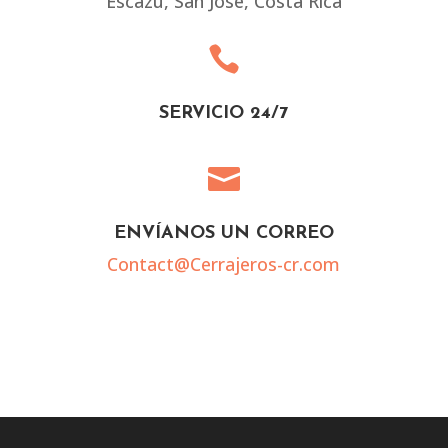
Escazú, San José, Costa Rica

SERVICIO 24/7

ENVÍANOS UN CORREO
Contact@Cerrajeros-cr.com