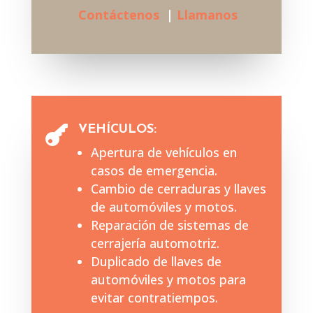
Contáctenos
|
Llamanos
VEHÍCULOS:

Apertura de vehículos en
casos de emergencia.
Cambio de cerraduras y llaves
de automóviles y motos.
Reparación de sistemas de
cerrajería automotriz.
Duplicado de llaves de
automóviles y motos para
evitar contratiempos.