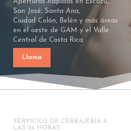
Aperturas Rápidas en
Escazú
,
San José, Santa Ana,
Ciudad
Colón
,
Belén
y más áreas
en el oeste de GAM y el Valle
Central de Costa Rica
Llama
SERVICIOS DE CERRAJERIA A
LAS 24 HORAS